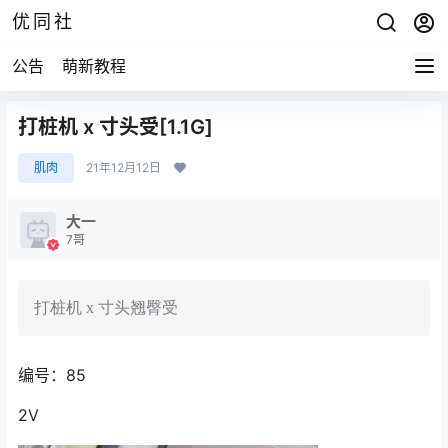
优同社
公告
萌新教程
打桩机 x 寸头受[1.1G]
肌肉
21年12月12日
大一
7哥
打桩机 x 寸头翘臀受
编号：85
2V