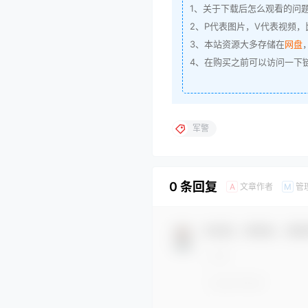
1、关于下载后怎么观看的问
2、P代表图片，V代表视频，比
3、本站资源大多存储在
网盘
4、在购买之前可以访问一下
军警
0 条回复
文章作者
管
A
M
欢迎您，新朋友，感谢