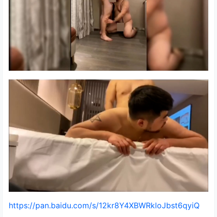
https://pan.baidu.com/s/12kr8Y4XBWRkloJbst6qyiQ