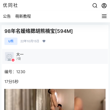
优同社
公告
萌新教程
98年名媛络腮胡熊楠宝[594M]
U熊
22年10月15日
大一
7哥
编号：1230
17分5秒