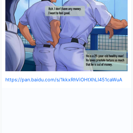
https://pan.baidu.com/s/1kkxRhViOHtXhLI451caWuA