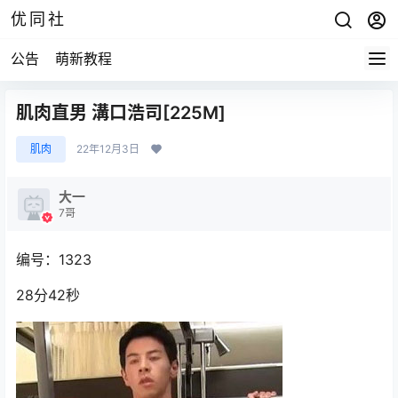
优同社
公告
萌新教程
肌肉直男 溝口浩司[225M]
肌肉
22年12月3日
大一
7哥
编号：1323
28分42秒