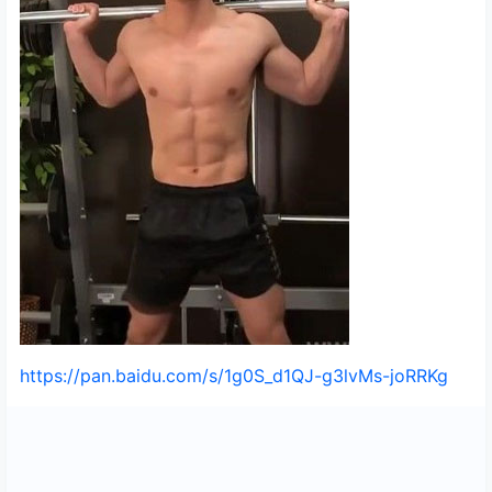
https://pan.baidu.com/s/1g0S_d1QJ-g3lvMs-joRRKg