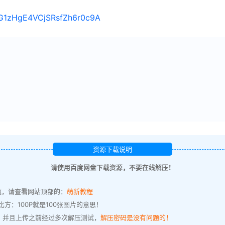
/1G1zHgE4VCjSRsfZh6r0c9A
资源下载说明
请使用百度网盘下载资源，不要在线解压！
题，请查看网站顶部的：
萌新教程
方：100P就是100张图片的意思！
，并且上传之前经过多次解压测试，
解压密码是没有问题的！