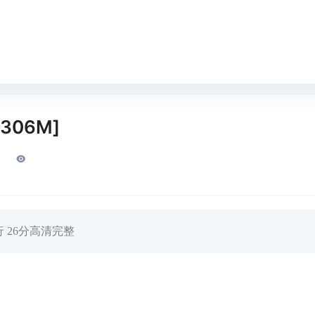
306M]
 26分高清完整