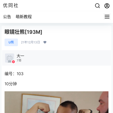
优同社
公告
萌新教程
眼镜壮熊[193M]
U熊
21年12月13日
大一
7哥
编号：103
10分钟