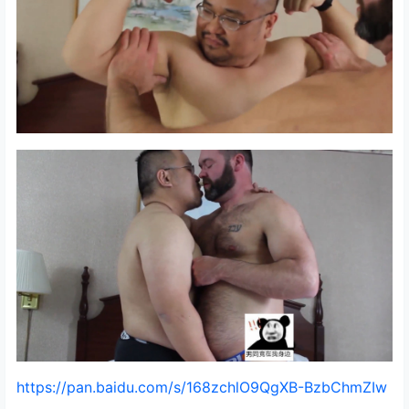
https://pan.baidu.com/s/168zchlO9QgXB-BzbChmZIw