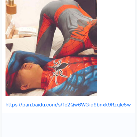
https://pan.baidu.com/s/1c2Qw6WGid9bnxk9RzqIe5w