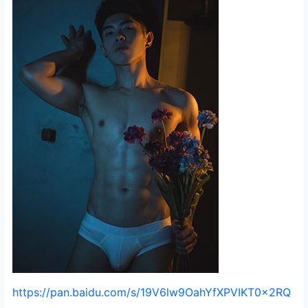
https://pan.baidu.com/s/19V6lw9OahYfXPVIKT0x2RQ