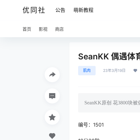
优同社
公告
萌新教程
首页
影视
商店
SeanKK 偶遇体
肌肉
23年3月19日
SeanKK原创 花3800
编号：1501