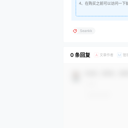
4、在购买之前可以访问一下
Seankk
0 条回复
文章作者
管
A
M
欢迎您，新朋友，感谢