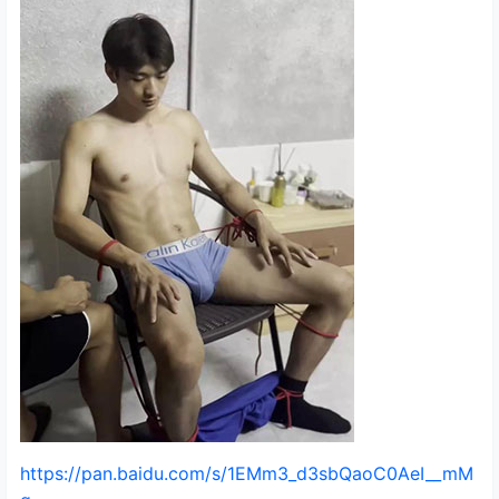
https://pan.baidu.com/s/1EMm3_d3sbQaoC0AeI__mM