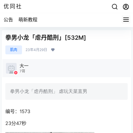
优同社
公告
萌新教程
拳男小龙「䖈丹酷刑」[532M]
肌肉
23年4月29日
大一
7哥
拳男小龙「䖈丹酷刑」 虐玩天菜直男
编号：1573
23分47秒