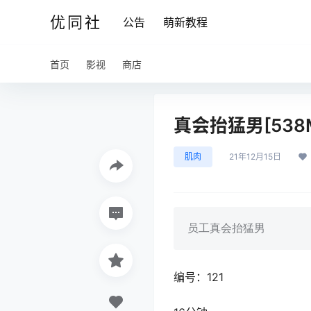
优同社
公告
萌新教程
首页
影视
商店
真会抬猛男[538
肌肉
21年12月15日
员工真会抬猛男
编号：121