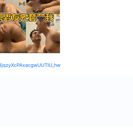
/18jqzyXcPAxacgwUUTIU_hw