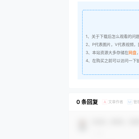
1、关于下载后怎么观看的问
2、P代表图片，V代表视频，比
3、本站资源大多存储在
网盘
4、在购买之前可以访问一下
0 条回复
文章作者
管
A
M
欢迎您，新朋友，感谢