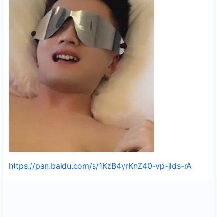
https://pan.baidu.com/s/1KzB4yrKnZ40-vp-jlds-rA