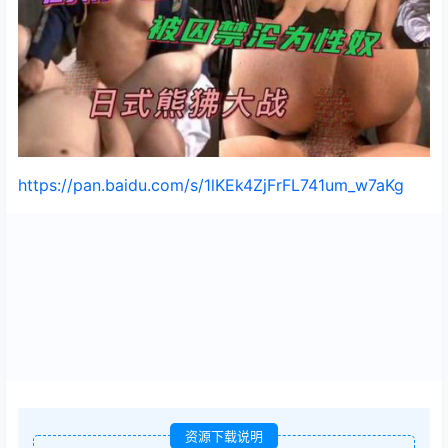
https://pan.baidu.com/s/1lKEk4ZjFrFL741um_w7aKg
资源下载说明