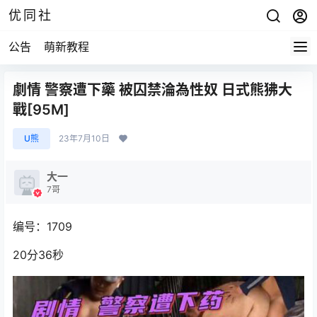
优同社
公告
萌新教程
劇情 警察遭下藥 被囚禁淪為性奴 日式熊狒大
戰[95M]
U熊
23年7月10日
大一
7哥
编号：1709
20分36秒