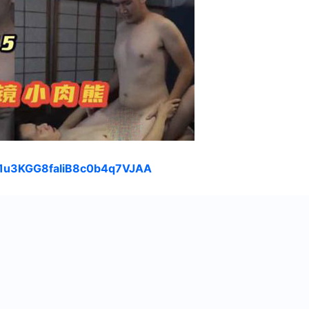
s/1u3KGG8faliB8c0b4q7VJAA