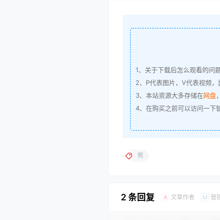
1、关于下载后怎么观看的问
2、P代表图片，V代表视频，比
3、本站资源大多存储在
网盘
4、在购买之前可以访问一下
熊
2 条回复
文章作者
管
A
M