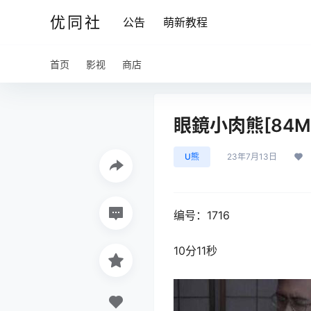
优同社
公告
萌新教程
首页
影视
商店
眼鏡小肉熊[84M
U熊
23年7月13日
编号：1716
10分11秒