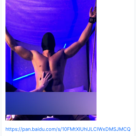
https://pan.baidu.com/s/10FMtXlUhlJLClWxDMSJMCQ