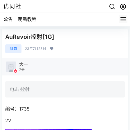
优同社
公告
萌新教程
AuRevoir控射[1G]
肌肉
23年7月23日
大一
7哥
电击 控射
编号：1735
2V