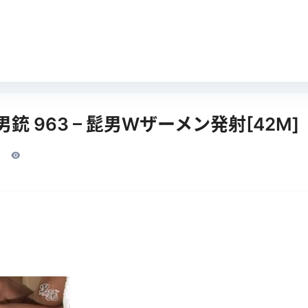
] 男銃 963 – 髭男Wザーメン発射[42M]