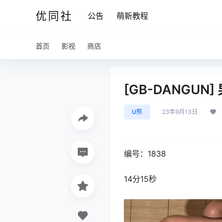
优同社
公告
萌新教程
首页
影视
商店
[GB-DANGUN
U熊
23年9月13日
编号：1838
14分15秒