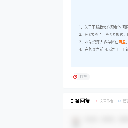
1、关于下载后怎么观看的问
2、P代表图片，V代表视频，比
3、本站资源大多存储在
网盘
4、在购买之前可以访问一下
胖熊
0 条回复
文章作者
管
A
M
欢迎您，新朋友，感谢