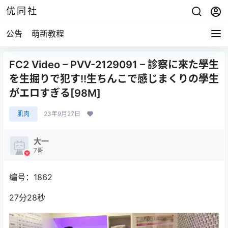
优同社
公告
萌新教程
FC2 Video – PVV-2129091 – 診察に來た學生
を生掘りで犯す!!生ちんこで感じまくりの學生
がエロすぎる[98M]
肌肉
23年9月27日
大一
7哥
编号：1862
27分28秒