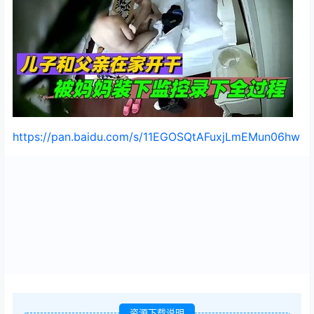
https://pan.baidu.com/s/11EGOSQtAFuxjLmEMun06hw
资源下载说明