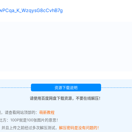
s/1wPCqa_K_WzqysG8cCvhB7g
资源下载说明
请使用百度网盘下载资源，不要在线解压！
题，请查看网站顶部的：
萌新教程
方：100P就是100张图片的意思！
，并且上传之前经过多次解压测试，
解压密码是没有问题的！