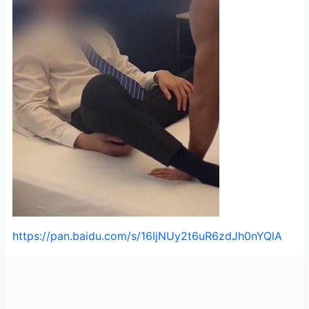
https://pan.baidu.com/s/16IjNUy2t6uR6zdJh0nYQlA