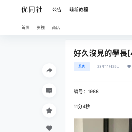
优同社
公告
萌新教程
首页
影视
商店
好久沒見的學長[4
肌肉
23年11月29日
编号：1988
11分4秒