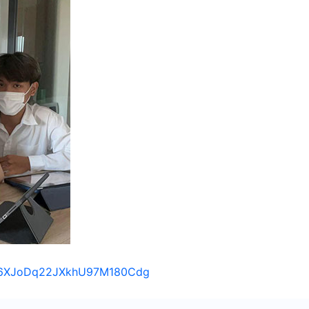
s/16XJoDq22JXkhU97M180Cdg