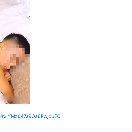
/1UrxIYMz047a9Qa6RwjouEQ