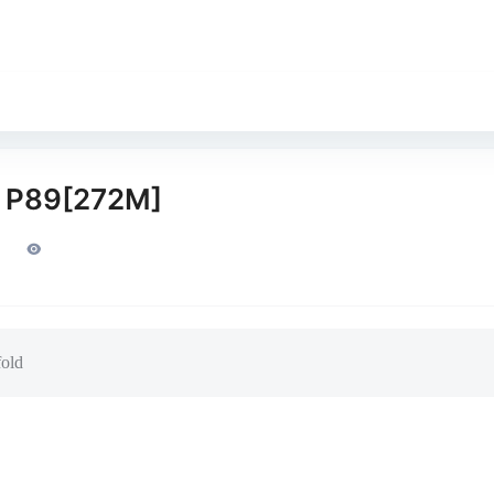
e P89[272M]
old