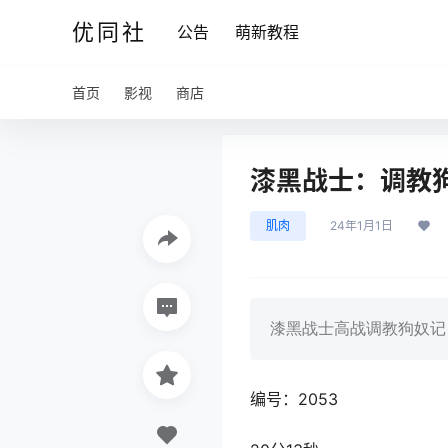
优同社
公告
萌新教程
首页
影视
商店
漆黑战士：调教狗
肌肉
24年1月1日
漆黑战士高战调教狗奴记 
编号：2053