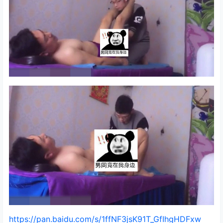
https://pan.baidu.com/s/1ffNF3jsK91T_GfIhgHDFxw