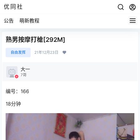
优同社
公告
萌新教程
熟男按摩打槍[292M]
自由发挥
21年12月23日
大一
7哥
编号：166
18分钟