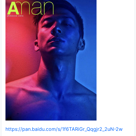
https://pan.baidu.com/s/1f6TARiGr_Qqgjr2_2uN-2w