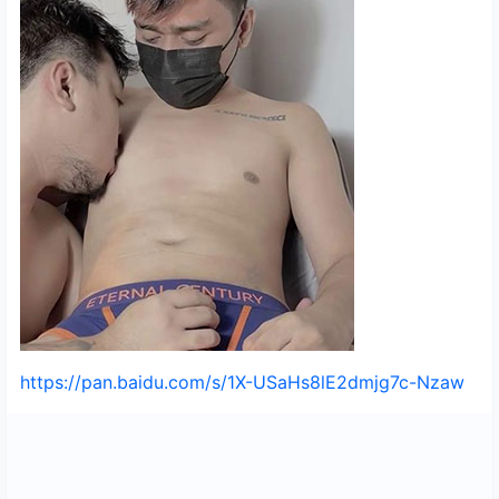
https://pan.baidu.com/s/1X-USaHs8lE2dmjg7c-Nzaw