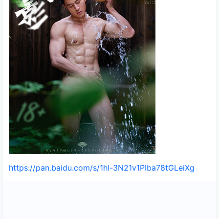
https://pan.baidu.com/s/1hl-3N21v1PIba78tGLeiXg