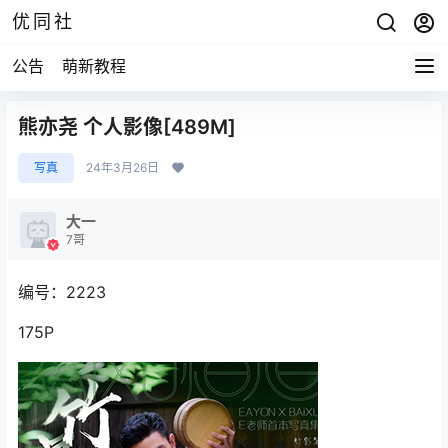
优同社
公告
萌新教程
熊亦尧 个人影像[489M]
写真
24年3月26日
大一
7哥
编号：2223
175P