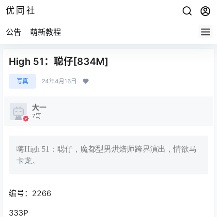
优同社
公告
萌新教程
High 51：聪仔[834M]
写真
24年4月16日
大一
7哥
嗨High 51：聪仔，魔都型男烘焙师跨界演出，情欲马
卡龙。
编号：2266
333P