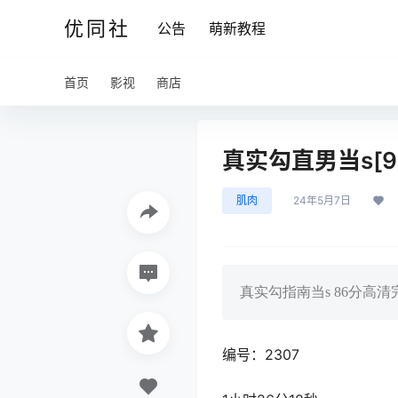
优同社
公告
萌新教程
首页
影视
商店
真实勾直男当s[9
肌肉
24年5月7日
真实勾指南当s 86分高清
编号：2307