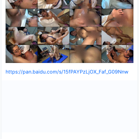
https://pan.baidu.com/s/15fPAYPzLjOX_Faf_G09Nnw