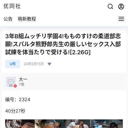
优同社
公告
萌新教程
3年B組ムッチリ学園4!もものすけの柔道部志
願!スパルタ熊野郎先生の厳しいセックス入部
試練を体当たりで受ける![2.26G]
U熊
24年5月15日
大一
7哥
编号：2324
40分27秒