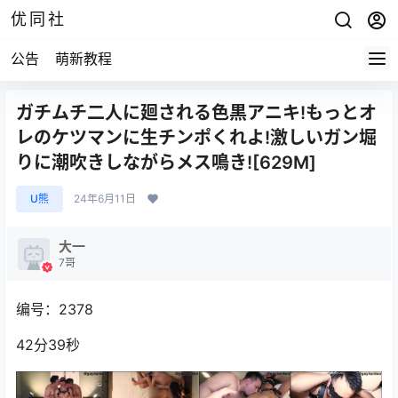
优同社
公告
萌新教程
ガチムチ二人に廻される色黒アニキ!もっとオ
レのケツマンに生チンポくれよ!激しいガン堀
りに潮吹きしながらメス鳴き![629M]
U熊
24年6月11日
大一
7哥
编号：2378
42分39秒