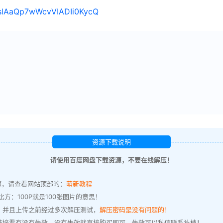
/1slAaQp7wWcvVIADIi0KycQ
资源下载说明
请使用百度网盘下载资源，不要在线解压！
题，请查看网站顶部的：
萌新教程
方：100P就是100张图片的意思！
，并且上传之前经过多次解压测试，
解压密码是没有问题的！
链接看有没有失效，没有失效就直接购买即可，失效可以私信联系补档！