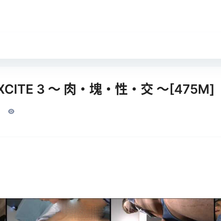
XCITE 3 ～ 肉・塊・性・交 ～[475M]