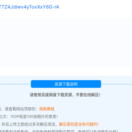
/1TTZ4JdIwv4yToxXxY6G-rA
资源下载说明
请使用百度网盘下载资源，不要在线解压！
题，请查看网站顶部的：
萌新教程
方：100P就是100张图片的意思！
，并且上传之前经过多次解压测试，
解压密码是没有问题的！
链接看有没有失效，没有失效就直接购买即可，失效可以私信联系补档！