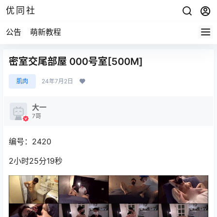
优同社
公告
萌新教程
密室交尾部屋 000号室[500M]
肌肉
24年7月2日
大一
7哥
编号：2420
2小时25分19秒