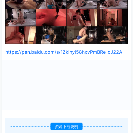
https://pan.baidu.com/s/1Zkihyi58hxvPmBRe_cJ22A
资源下载说明