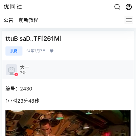
优同社
公告
萌新教程
ttuB saD..TF[261M]
肌肉
24年7月7日
大一
7哥
编号：2430
1小时23分48秒