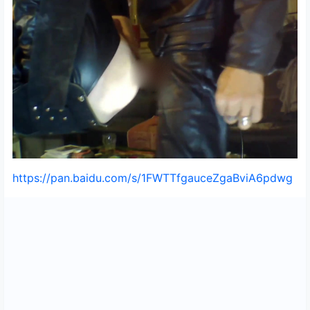
https://pan.baidu.com/s/1FWTTfgauceZgaBviA6pdwg