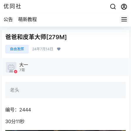
优同社
公告
萌新教程
爸爸和皮革大师[279M]
自由发挥
24年7月14日
大一
7哥
老头
编号：2444
30分11秒