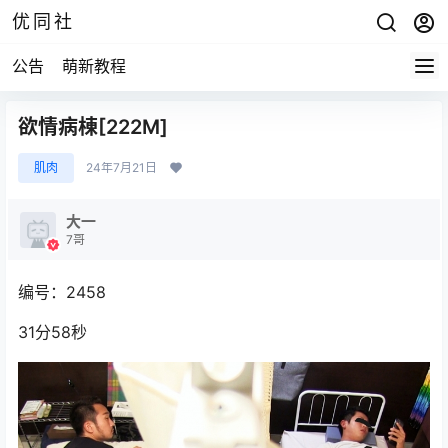
优同社
公告
萌新教程
欲情病棟[222M]
肌肉
24年7月21日
大一
7哥
编号：2458
31分58秒