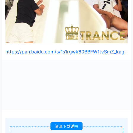
https://pan.baidu.com/s/1s1rgwk60BBFW1tvSmZ_kag
资源下载说明