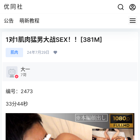
优同社
公告
萌新教程
1对1肌肉猛男大战SEX！！[381M]
肌肉
24年7月29日
大一
7哥
编号：2473
33分44秒