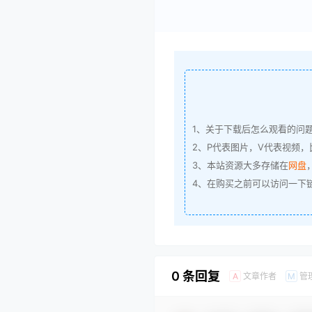
1、关于下载后怎么观看的问
2、P代表图片，V代表视频，比
3、本站资源大多存储在
网盘
4、在购买之前可以访问一下
0 条回复
文章作者
管
A
M