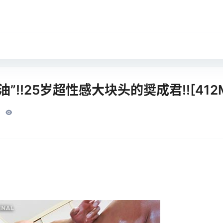
”!!25岁超性感大块头的奨成君!![412