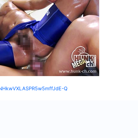
s/1NHkwVXLASPR5w5mffJdE-Q