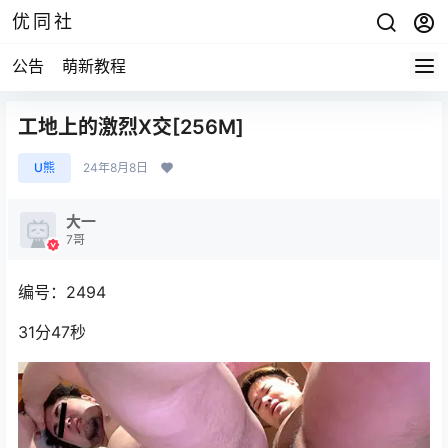
优同社
公告
萌新教程
工地上的激烈X交[256M]
U熊
24年8月8日
大一
7哥
编号：2494
31分47秒