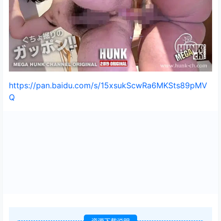
https://pan.baidu.com/s/15xsukScwRa6MKSts89pMV
Q
资源下载说明