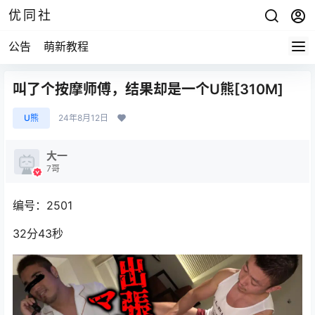
优同社
公告
萌新教程
叫了个按摩师傅，结果却是一个U熊[310M]
U熊
24年8月12日
大一
7哥
编号：2501
32分43秒