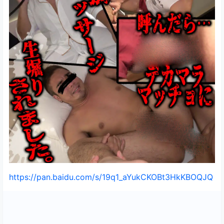
https://pan.baidu.com/s/19q1_aYukCKOBt3HkKBOQJQ