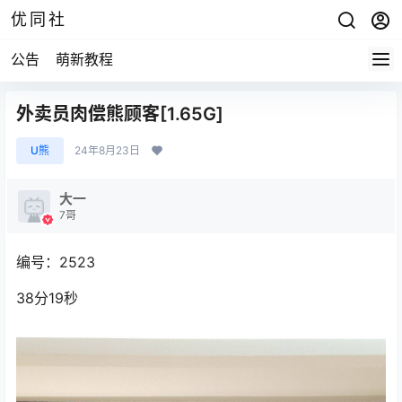
优同社
公告
萌新教程
外卖员肉偿熊顾客[1.65G]
U熊
24年8月23日
大一
7哥
编号：2523
38分19秒