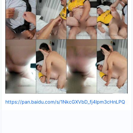
https://pan.baidu.com/s/1NkcGXVbD_fj4Ipm3cHnLPQ