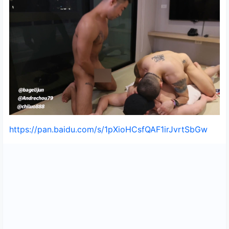
https://pan.baidu.com/s/1pXioHCsfQAF1irJvrtSbGw