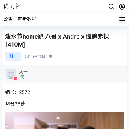
优同社
公告
萌新教程
泼水节home趴 八哥 x Andre x 健體赤裸
[410M]
肌肉
24年9月16日
大一
7哥
编号：2572
18分25秒