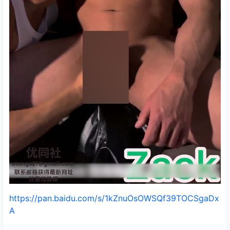
https://pan.baidu.com/s/1kZnuOsOWSQf39TOCSgaDx
A