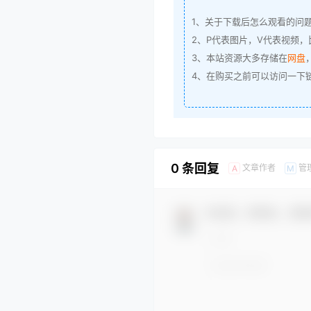
1、关于下载后怎么观看的问
2、P代表图片，V代表视频，比
3、本站资源大多存储在
网盘
4、在购买之前可以访问一下
0 条回复
文章作者
管
A
M
欢迎您，新朋友，感谢