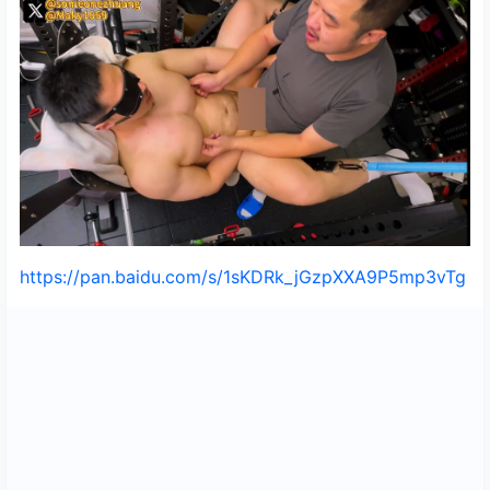
https://pan.baidu.com/s/1sKDRk_jGzpXXA9P5mp3vTg