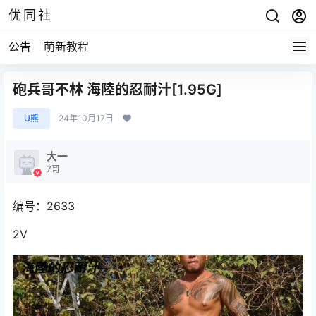
优同社
公告
萌新教程
砲兵哥不林 海陸的忍耐汁[1.95G]
U熊
24年10月17日
大一
7哥
编号：2633
2V