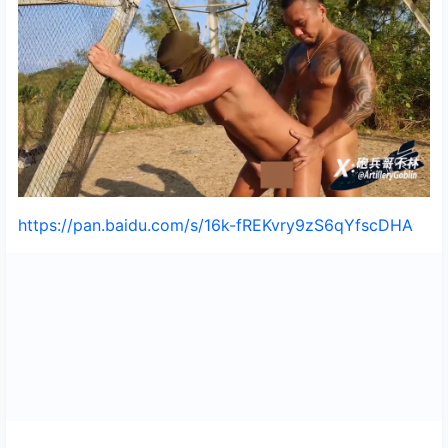
https://pan.baidu.com/s/16k-fREKvry9zS6qYfscDHA